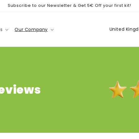
Subscribe to our Newsletter & Get 5€ Off your first kit!
C
es
Our Company
o
u
n
t
r
y
eviews
/
r
e
g
i