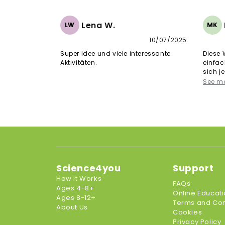
Lena W.
LW
MK
10/07/2025
Super Idee und viele interessante
Diese 
Aktivitäten.
einfac
sich j
ankomm
See m
lehrrei
Science4you
Support
How It Works
FAQs
Ages 4-8+
Online Educat
Ages 8-12+
Terms and Con
About Us
Cookies
Privacy Policy