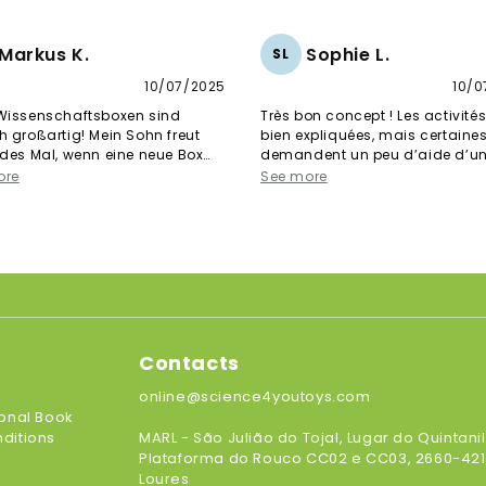
o
Entdecker.
n
Markus K.
Sophie L.
SL
10/07/2025
10/0
Wissenschaftsboxen sind
Très bon concept ! Les activité
h großartig! Mein Sohn freut
bien expliquées, mais certaine
edes Mal, wenn eine neue Box
demandent un peu d’aide d’u
t. Tolle Experimente, sehr
adulte. Mon fils a hâte de recev
ore
See more
ch und perfekt für kleine
prochain kit !
Contacts
online@science4youtoys.com
ional Book
ditions
MARL - São Julião do Tojal, Lugar do Quintanil
Plataforma do Rouco CC02 e CC03, 2660-421
Loures