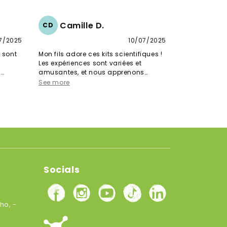
Camille D.
CD
7/2025
10/07/2025
s sont
Mon fils adore ces kits scientifiques !
s
Les expériences sont variées et
n
amusantes, et nous apprenons
oir le
beaucoup ensemble. C’est une
See more
excellente façon d’éveiller la curiosité
des enfants tout en s’amusant
Socials
ho, -